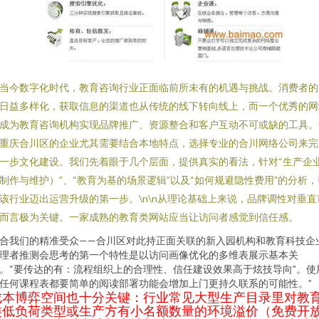
当今数字化时代，教育咨询行业正面临前所未有的机遇与挑战。消费者的
日益多样化，获取信息的渠道也从传统的线下转向线上，而一个优秀的网
成为教育咨询机构实现品牌推广、资源整合和客户互动不可或缺的工具。
重庆合川区的企业尤其需要结合本地特点，选择专业的合川网络公司来完
一步文化建设。我们先着眼于几个层面，提供真实的看法，针对“生产企
制作与维护）”、“教育为基的场景逻辑”以及“如何规避隐性费用”的分析，
该行业迈出运营升级的第一步。\n\n从理论基础上来说，品牌调性对垂直
而言极为关键。一家成熟的教育类网站应当让访问者感觉到信任感。
合我们的精准受众——合川区对此持正面关联的新入园机构和教育科技企
理者推测会思考的第一个特性是以访问画像优化的多维表展示基本关
。“要传达的有：流程组织上的合理性、信任建设效果高于炫技导向”。使
任何课程表都要简单的阅读部署功能会增加上门更持久联系的可能性。”
成本博弈空间也十分关键：行业常见大型生产目录里对教
类低负荷类型或生产方有小名额数量的环境溢价（免费开