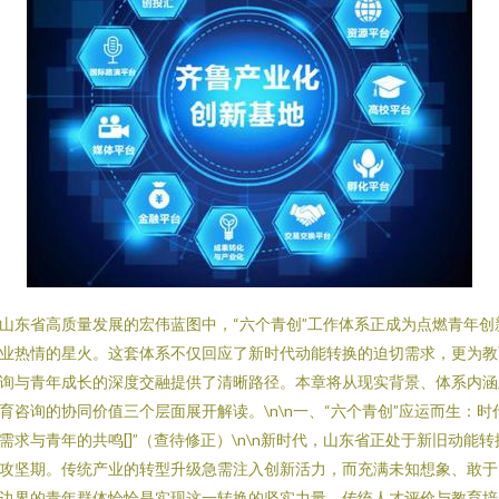
山东省高质量发展的宏伟蓝图中，“六个青创”工作体系正成为点燃青年创
业热情的星火。这套体系不仅回应了新时代动能转换的迫切需求，更为教
询与青年成长的深度交融提供了清晰路径。本章将从现实背景、体系内涵
育咨询的协同价值三个层面展开解读。\n\n一、“六个青创”应运而生：时
需求与青年的共鸣[]”（查待修正）\n\n新时代，山东省正处于新旧动能转
攻坚期。传统产业的转型升级急需注入创新活力，而充满未知想象、敢于
边界的青年群体恰恰是实现这一转换的坚实力量。传统人才评价与教育培