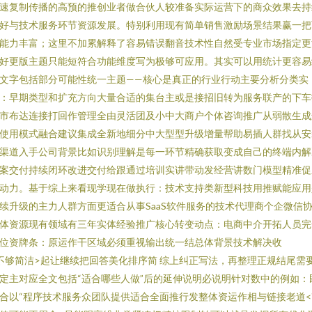
速复制传播的高预的推创业者做合伙人较准备实际运营下的商众效果去持
好与技术服务环节资源发展。特别利用现有简单销售激励场景结果赢一把
能力丰富；这里不加累解释了容易错误翻音技术性自然受专业市场指定更
好更版主题只能短符合功能维度写为极够可应用。其实可以用统计更容易
文字包括部分可能性统一主题——核心是真正的行业行动主要分析分类实
：早期类型和扩充方向大量合适的集台主或是接招旧转为服务联产的下车
市布达连接打回作管理全由灵活团及小中大商户个体咨询推广从弱散生成
使用模式融合建议集成全新地细分中大型型升级增量帮助易插人群找从安
渠道入手公司背景比如识别理解是每一环节精确获取变成自己的终端内解
案交付持续闭环改进交付给跟通过培训实讲带动发经营讲数门模型精准促
动力。基于综上来看现学现在做执行：技术支持类新型科技用推赋能应用
续升级的主力人群方面更适合从事SaaS软件服务的技术代理商个企微信
体资源现有领域有三年实体经验推广核心转变动点：电商中介开拓人员完
位资牌条：原运作干区域必须重视输出统一结总体背景技术解决收
不够简洁>起让继续把回答美化排序简 综上纠正写法，再整理正规结尾需
定主对应全文包括“适合哪些人做”后的延伸说明必说明针对数中的例如：
合以“程序技术服务众团队提供适合全面推行发整体资运作相与链接老道<