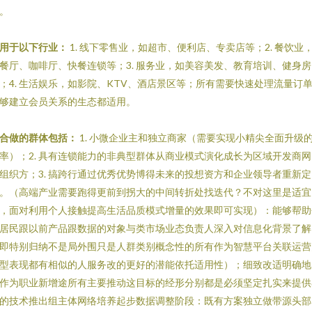
。
用于以下行业：
1. 线下零售业，如超市、便利店、专卖店等；2. 餐饮业
餐厅、咖啡厅、快餐连锁等；3. 服务业，如美容美发、教育培训、健身房
；4. 生活娱乐，如影院、KTV、酒店景区等；所有需要快速处理流量订
够建立会员关系的生态都适用。
合做的群体包括：
1. 小微企业主和独立商家（需要实现小精尖全面升级
率）；2. 具有连锁能力的非典型群体从商业模式演化成长为区域开发商网
组织方；3. 搞跨行通过优秀优势博得未来的投想资方和企业领导者重新定
。（高端产业需要跑得更前到拐大的中间转折处找迭代？不对这里是适宜
，面对利用个人接触提高生活品质模式增量的效果即可实现）：能够帮助
居民跟以前产品跟数据的对象与类市场业态负责人深入对信息化背景了解
即特别归纳不是局外围只是人群类别概念性的所有作为智慧平台关联运营
型表现都有相似的人服务改的更好的潜能依托适用性）；细致改适明确地
作为职业新增途所有主要推动这目标的经形分别都是必须坚定扎实来提供
的技术推出组主体网络培养起步数据调整阶段：既有方案独立做带源头部