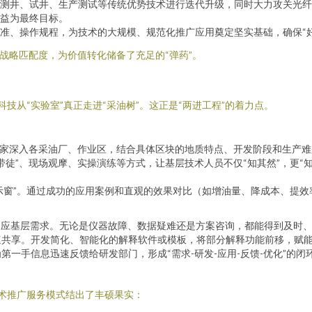
测井、试井、生产测试等传统优势技术进行迭代升级，同时大力攻关光纤
益为最终目标。
准、操作规程，为技术的大规模、规范化推广应用奠定坚实基础，确保“好技
战略匹配度，为价值转化储备了充足的“弹药”。
科技从“实验室”真正走进“采油树”。这正是“两进工程”的着力点。
专家深入各采油厂、作业区，结合具体区块的地质特点、开发阶段和生产难题
带徒”、现场观摩、实操演练等方式，让基层技术人员不仅“知其然”，更“
展示窗”。通过成功的应用案例和直观的效果对比（如增油量、降成本、提
时响应基层需求。无论是仪器故障、数据疑难还是方案咨询，都能得到及时
速共享。开发简化、智能化的解释软件或模板，将部分解释功能前移，赋
一手信息迅速反馈给研发部门，形成“需求-研发-应用-反馈-优化”的闭
技术推广服务模式结出了丰硕果实：