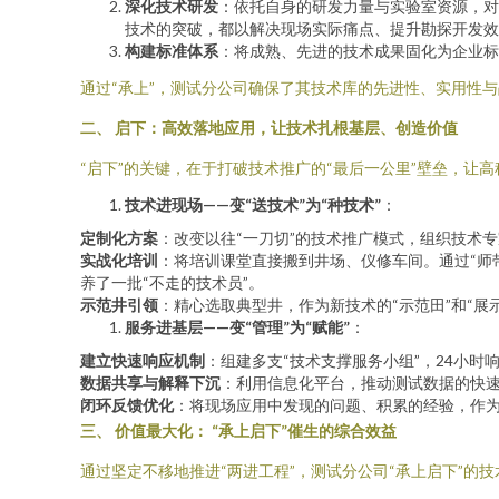
深化技术研发
：依托自身的研发力量与实验室资源，对
技术的突破，都以解决现场实际痛点、提升勘探开发效
构建标准体系
：将成熟、先进的技术成果固化为企业标
通过“承上”，测试分公司确保了其技术库的先进性、实用性与
二、 启下：高效落地应用，让技术扎根基层、创造价值
“启下”的关键，在于打破技术推广的“最后一公里”壁垒，让高
技术进现场——变“送技术”为“种技术”
：
定制化方案
：改变以往“一刀切”的技术推广模式，组织技术
实战化培训
：将培训课堂直接搬到井场、仪修车间。通过“师
养了一批“不走的技术员”。
示范井引领
：精心选取典型井，作为新技术的“示范田”和“
服务进基层——变“管理”为“赋能”
：
建立快速响应机制
：组建多支“技术支撑服务小组”，24小
数据共享与解释下沉
：利用信息化平台，推动测试数据的快
闭环反馈优化
：将现场应用中发现的问题、积累的经验，作为第
三、 价值最大化： “承上启下”催生的综合效益
通过坚定不移地推进“两进工程”，测试分公司“承上启下”的